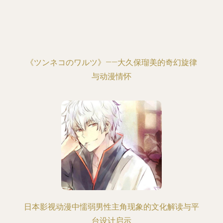
《ツンネコのワルツ》——大久保瑠美的奇幻旋律
与动漫情怀
日本影视动漫中懦弱男性主角现象的文化解读与平
台设计启示