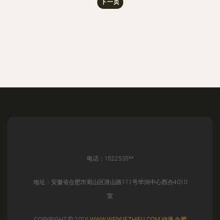
下一页
电话：1822535**
地址：安徽省合肥市蜀山区潜山路111号华润中心西办4010
室
COPYRIGHT © 2026
WWW.WEIYUEZHIFU.COM
动漫
合肥