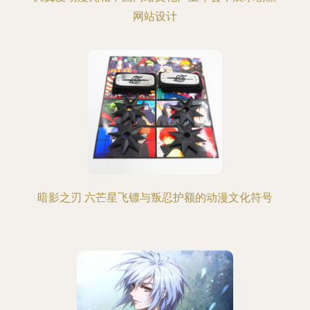
网站设计
暗影之刃 六芒星飞镖与叛忍护额的动漫文化符号